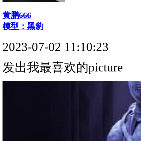
黄鹏666
模型：黑豹
2023-07-02 11:10:23
发出我最喜欢的picture