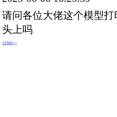
请问各位大佬这个模型打
头上吗
1
2
3
4
5
>>