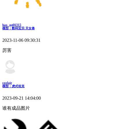
hao_qq66315
模型：数码宝贝 天女兽
2023-11-06 09:30:31
厉害
coolair
模型：虎式坦克
2023-09-21 14:04:00
谁有成品图片