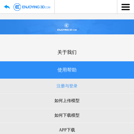
关于我们
使用帮助
注册与登录
如何上传模型
如何下载模型
APP下载