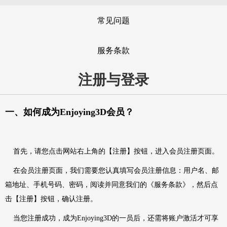
常见问题
服务条款
注册与登录
一、如何成为Enjoying3D会员？
首先，请您点击网站右上角的【注册】按钮，进入会员注册页面。
在会员注册页面，我们需要您认真填写会员注册信息：用户名、邮
箱地址、手机号码、密码，阅读并同意我们的《服务条款》，然后点
击【注册】按钮，确认注册。
当您注册成功，成为Enjoying3D的一员后，还需将账户激活才可享