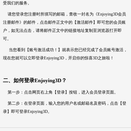
受我们的服务。
请您登录您注册时所填写的邮箱，查收一封名为《Enjoying3D会员
注册邮件》的邮件，点击邮件正文中的【激活邮件】即可您的会员账
户，如无法点击，请将邮件正文中的链接地址复制至浏览器打开即
可。
当您看到【账号激活成功！】就表示您已经完成了会员账号激活，
现在您就可以立即
登录
Enjoying3D，开启你的惊喜3D之旅啦！
二、如何登录Enjoying3D？
第一步：点击网页右上角【登录】按钮，进入会员登录页面。
第二步：在登录页面，输入您的用户名或邮箱名及密码，点击【登
录】即可登录Enjoying3D。