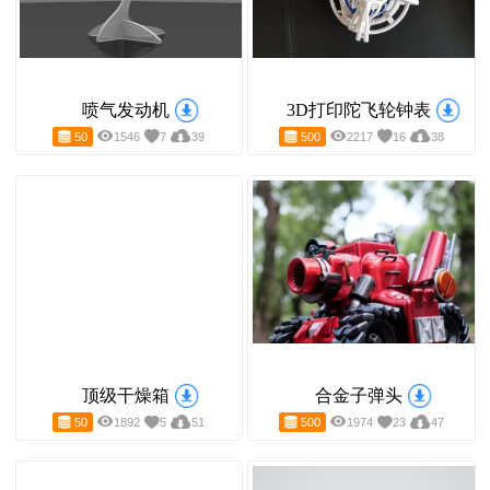
喷气发动机
3D打印陀飞轮钟表
50
1546
7
39
500
2217
16
3