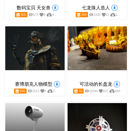
数码宝贝 天女兽
七龙珠人造人
800
573
8
4
600
1500
11
1
赛博朋克人物模型
可活动的长盘龙
600
1513
5
1
50
11044
107
6