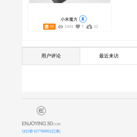
小米魔方
50
1044
7
22
用户评论
最近来访
QQ1群 627786892(已满)