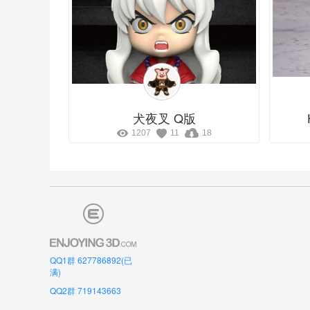
犬夜叉 Q版
1207
11
18
QQ1群 627786892(已
满)
QQ2群 719143663