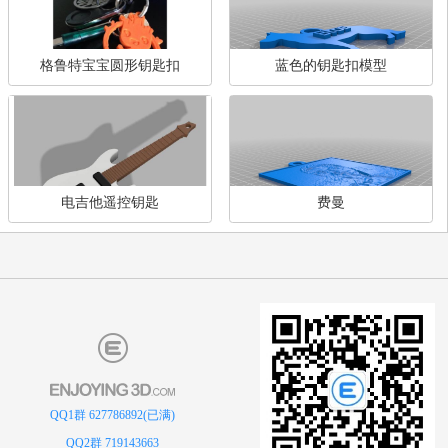
星球大战 绝地武士 绝地全息记
世界杯俄罗斯门将阿金费
录仪
您可能感兴趣的模型
查
格鲁特宝宝圆形钥匙扣
蓝色的钥匙扣模型
QQ1群 627786892(已满)
电吉他遥控钥匙
费曼
QQ2群 719143663