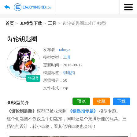
首页
3D模型下载
工具
齿轮钥匙圈3D打印模型
齿轮钥匙圈
发布者：
takuya
模型类型：
工具
更新时间：2016-09-12
模型标签：
钥匙扣
V6至尊
所需积分：50
文件格式：zip
预览
收藏
下
3D模型简介
《齿轮钥匙圈》
模型已被收录到
《钥匙扣专题》
模型专题。
这个钥匙圈不仅仅是个钥匙扣，同时还是个充满乐趣的玩具。