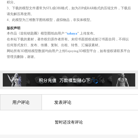
4219
4
模型说明
1、下载3D模型前需先注册或者登陆网站账号。
2、下载前请仔细查看文件的格式及所需积分，按需下载，7天内重复下载不再
积分。
3、下载的模型文件通常为STL或OBJ格式，如为ZIP或RAR格式的压缩文件，
请先解压再使用。
4、此模型为三维数字图纸模型，虚拟物品，非实体模型。
版权声明
本作品《齿轮钥匙圈》模型图纸由用户 “
takuya
” 上传发布。
在本站下载的素材，著作权归原作者所有。未经书面授权或签订书面合同，不
任何形式发行、发布、传播、复制、出租、转售、汇编该素材。
网站所有3D图纸模型数据均由用户上传Enjoying3D模型平台，如有侵权请联
管理员删除，谢谢。