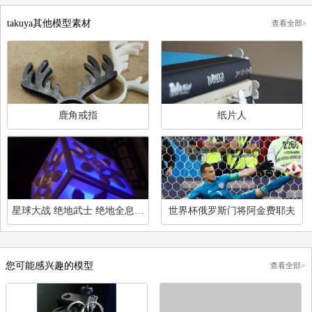
用户评论
发表评论
暂时还没有评论
takuya其他模型素材
查
鹿角戒指
纸片人