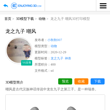
首页
3D模型下载
动物
龙之九子 嘲风3D打印模型
龙之九子 嘲风
发布者：
小秋秋007
模型类型：
动物
更新时间：2020-12-29
模型标签：
龙之九子
神兽
V6至尊
所需积分：400
文件格式：stl
预览
收藏
下
3D模型简介
嘲风是古代汉族神话传说中龙生九子之第三子。是一种瑞兽。