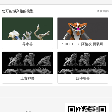
小丑女 哈莉·奎茵
九头蛇海德拉
蒸汽朋克女孩
雅典士兵
您可能感兴趣的模型
查
寻水兽
1：100: 1：60 阿格改 拼
附带格斗抓装备