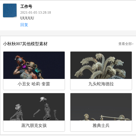
用户评论
发表评论
工作号
2021-01-05 13:28:18
UUUUU
回复
小秋秋007其他模型素材
查