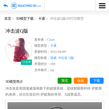
首页
3D模型下载
卡通
冲击波Q版3D打印模型
冲击波Q版
发布者：
Claire
模型类型：
卡通
更新时间：2021-04-09
模型标签：
漫威
冲击波
Q版
V6至尊
所需积分：200
文件格式：zip
预览
收藏
下
3D模型简介
冲击波是美国漫威漫画旗下的超级英雄，是镭射眼斯科特·萨
的弟弟，伏尔坎加百列·萨默斯的哥哥、X战警成员。