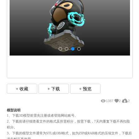
+ 收藏
+ 下载
+ 预览
1387
2
模型说明