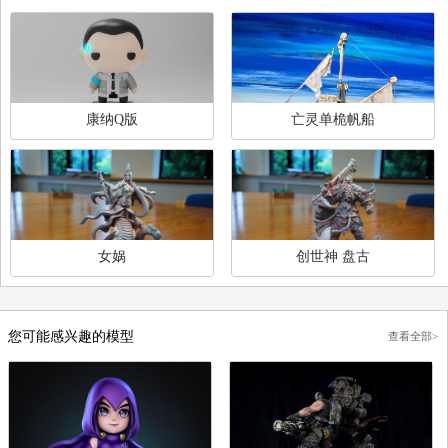
暂时还没有评论
Claire其他模型素材
查
康纳Q版
亡灵单桅帆船
女娲
创世神 盘古