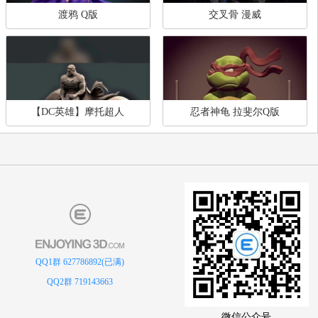
您可能感兴趣的模型
查
渡鸦 Q版
交叉骨 漫威
QQ1群 627786892(已满)
【DC英雄】摩托超人
忍者神龟 拉斐尔Q版
QQ2群 719143663
微信公众号