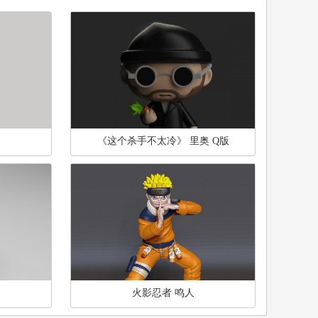
《这个杀手不太冷》 里奥 Q版
火影忍者 鸣人