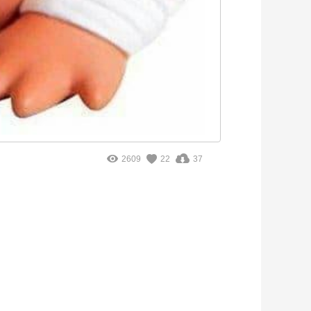
2609
22
37