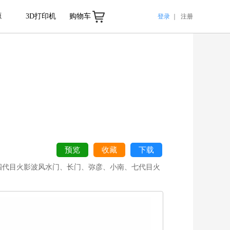
源
3D打印机
购物车
登录
｜
注册
预览
收藏
下载
四代目火影波风水门、长门、弥彦、小南、七代目火