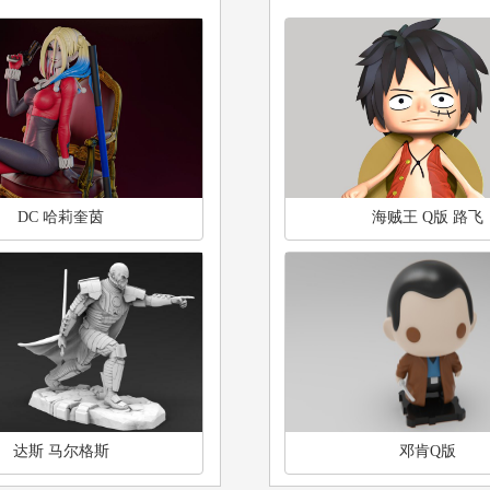
DC 哈莉奎茵
海贼王 Q版 路飞
达斯 马尔格斯
邓肯Q版