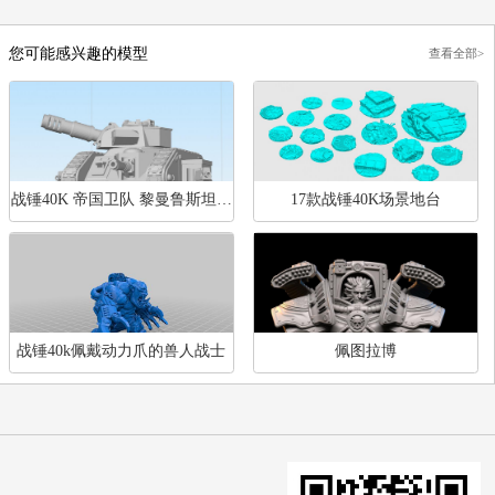
鱿鱼游戏 mask
战锤40k 战士
战锤40k 成吉思汗
战锤40k 角斗士
您可能感兴趣的模型
查
战锤40K 帝国卫队 黎曼鲁斯坦克
17款战锤40K场景地台
（Leman Russ battle Tank）