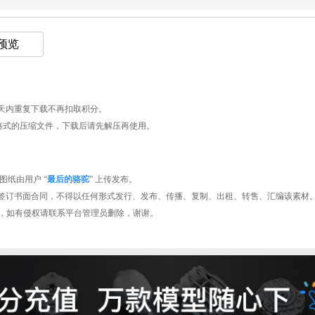
 预览
天内重复下载不再扣取积分。
AR格式的压缩文件，下载后请先解压再使用。
纸由用户 “
最后的骆驼
” 上传发布。
签订书面合同，不得以任何形式发行、发布、传播、复制、出租、转售、汇编该素材
型平台，如有侵权请联系平台管理员删除，谢谢。