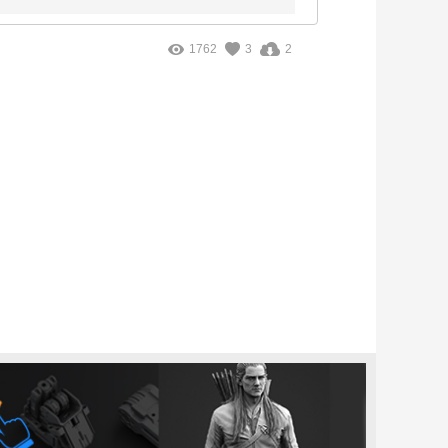
1762
3
2
。