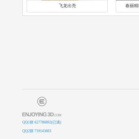
飞龙出壳
春丽精
QQ1群 627786892(已满)
QQ2群 719143663