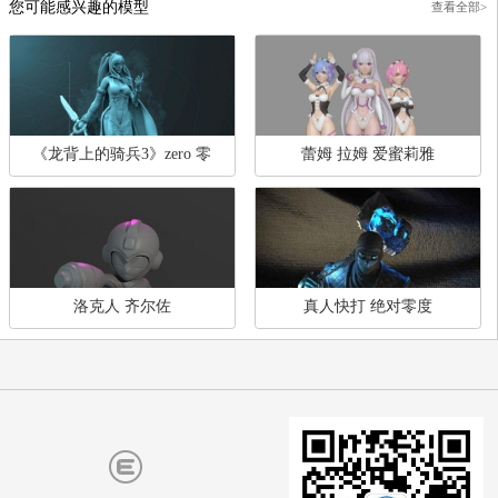
哆啦A梦，小猫
超Q版 花道樱木（14M/1
件）
您可能感兴趣的模型
查
《龙背上的骑兵3》zero 零
蕾姆 拉姆 爱蜜莉雅