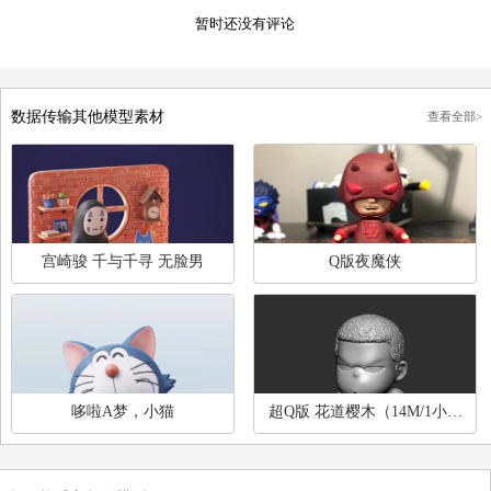
用户评论
发表评论
暂时还没有评论
数据传输其他模型素材
查
宫崎骏 千与千寻 无脸男
Q版夜魔侠