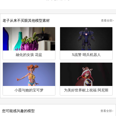
用户评论
发表评论
暂时还没有评论
老子从来不买眼其他模型素材
查
融化的女孩 花盆
X战警 哨兵机器人