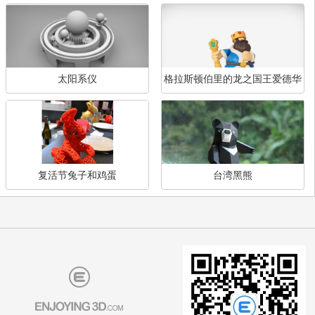
小霞与她的宝可梦
为美好世界献上祝福 阿
您可能感兴趣的模型
查
太阳系仪
格拉斯顿伯里的龙之国王爱