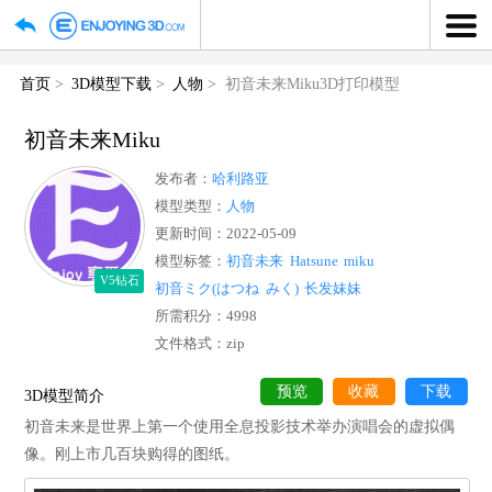
首页
3D模型下载
人物
初音未来Miku3D打印模型
初音未来Miku
发布者：
哈利路亚
模型类型：
人物
更新时间：2022-05-09
模型标签：
初音未来
Hatsune
miku
V5钻石
初音ミク(はつね
みく)
长发妹妹
所需积分：4998
文件格式：zip
预览
收藏
下
3D模型简介
初音未来是世界上第一个使用全息投影技术举办演唱会的虚拟