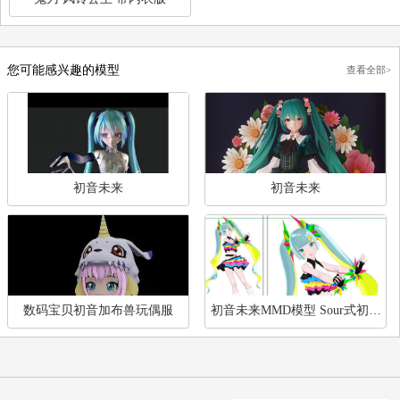
原神-愚人众
原神 雷电将军 比基尼
鬼刀 风铃公主 带内衣版
您可能感兴趣的模型
查