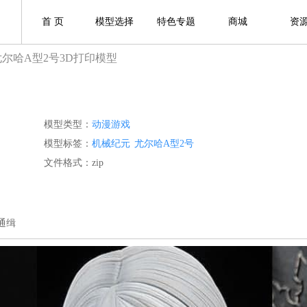
首 页
模型选择
特色专题
商城
资
尤尔哈A型2号3D打印模型
模型类型：
动漫游戏
模型标签：
机械纪元
尤尔哈A型2号
文件格式：zip
通缉