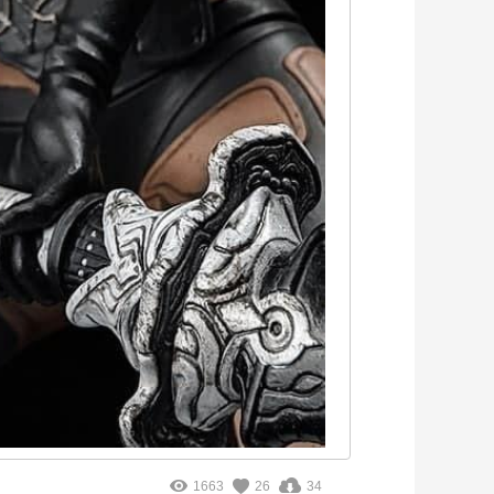
1663
26
34