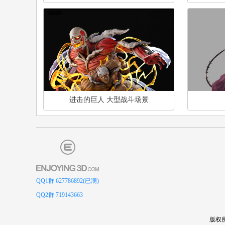
进击的巨人 大型战斗场景
QQ1群 627786892(已满)
QQ2群 719143663
版权所有