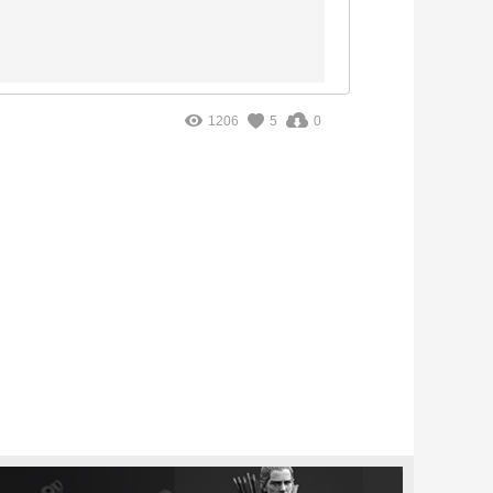
1206
5
0
。