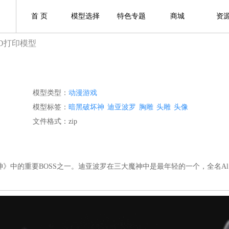
首 页
模型选择
特色专题
商城
资
3D打印模型
模型类型：
动漫游戏
模型标签：
暗黑破坏神
迪亚波罗
胸雕
头雕
头像
文件格式：zip
中的重要BOSS之一。迪亚波罗在三大魔神中是最年轻的一个，全名Al‘Di