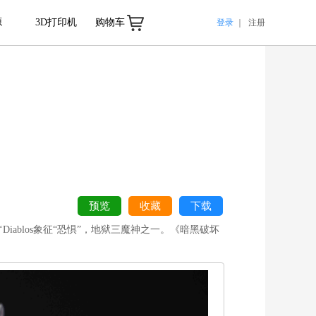
源
3D打印机
购物车
登录
｜
注册
预览
收藏
下载
ablos象征“恐惧”，地狱三魔神之一。《暗黑破坏