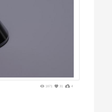
1671
31
4