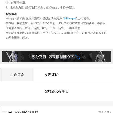
模型说明
1、下载3D模型前需先注册或者登陆网站账号。
2、下载前请仔细查看文件的格式及所需积分，按需下载，7天内重复下载不再
积分。
3、下载的模型文件通常为STL或OBJ格式，如为ZIP或RAR格式的压缩文件，
请先解压再使用。
4、此模型为三维数字图纸模型，虚拟物品，非实体模型。
版权声明
本作品《沙和尚 施法弄潮态》模型图纸由用户 “
billunique
” 上传发布。
在本站下载的素材，著作权归原作者所有。未经书面授权或签订书面合同，不
任何形式发行、发布、传播、复制、出租、转售、汇编该素材。
网站所有3D图纸模型数据均由用户上传Enjoying3D模型平台，如有侵权请联
管理员删除，谢谢。
用户评论
发表评论