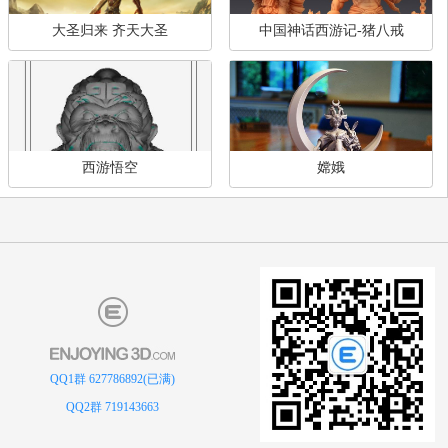
您可能感兴趣的模型
查
大圣归来 齐天大圣
中国神话西游记-猪八
QQ1群 627786892(已满)
西游悟空
嫦娥
QQ2群 719143663