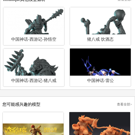
暂时还没有评论
billunique其他模型素材
查
中国神话-西游记-孙悟空
猪八戒 饮酒态
中国神话-西游记-猪八戒
中国神话-雷公