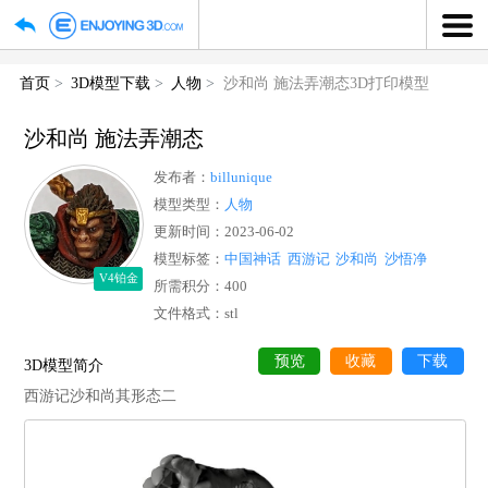
首页
3D模型下载
人物
沙和尚 施法弄潮态3D打印模型
沙和尚 施法弄潮态
发布者：
billunique
模型类型：
人物
更新时间：2023-06-02
模型标签：
中国神话
西游记
沙和尚
沙悟净
V4铂金
所需积分：400
文件格式：stl
预览
收藏
下
3D模型简介
西游记沙和尚其形态二