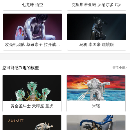
回复
伟志其他模型素材
查
七龙珠 悟空
克里斯蒂亚诺·罗纳尔多 
攻壳机动队 草薙素子 拉开战车
乌鸦 李国豪 跪墳版
版