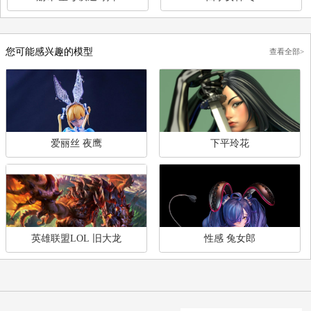
《崩坏：星穹铁道》花火
绫波丽 EVA 新世纪福音
崩坏 星穹铁道 翡翠
四季女神 冬
您可能感兴趣的模型
查
爱丽丝 夜鹰
下平玲花