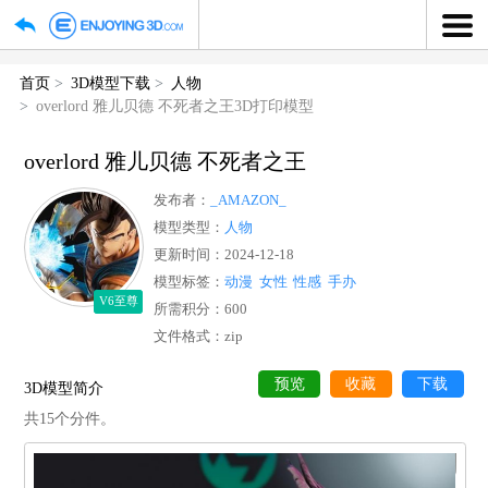
首页
3D模型下载
人物
overlord 雅儿贝德 不死者之王3D打印模型
overlord 雅儿贝德 不死者之王
发布者：
_AMAZON_
模型类型：
人物
更新时间：2024-12-18
模型标签：
动漫
女性
性感
手办
V6至尊
所需积分：600
文件格式：zip
预览
收藏
下
3D模型简介
共15个分件。