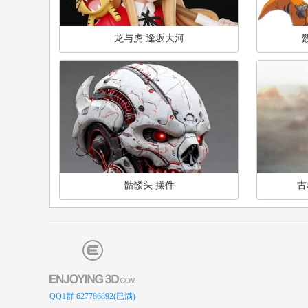
龙与虎 逢坂大河
骷髅头 摆件
古
QQ1群 627786892(已满)