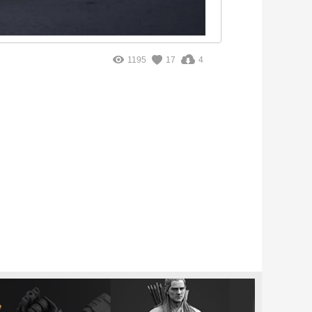
1195
17
4
。