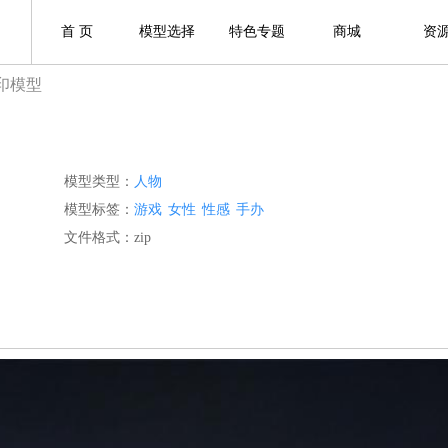
首 页
模型选择
特色专题
商城
资
打印模型
模型类型：
人物
模型标签：
游戏
女性
性感
手办
文件格式：zip