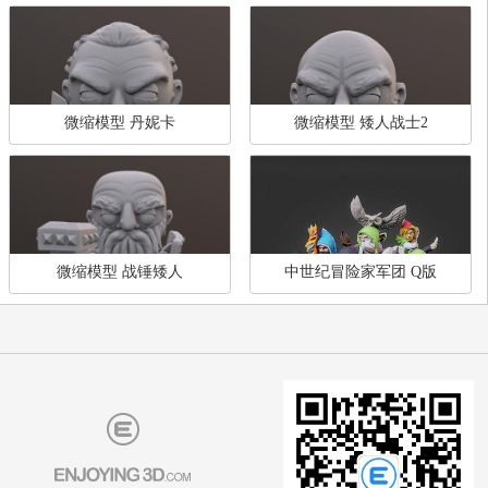
铠之巨人vs三笠
瑞瑞半身像
您可能感兴趣的模型
查
微缩模型 丹妮卡
微缩模型 矮人战士2