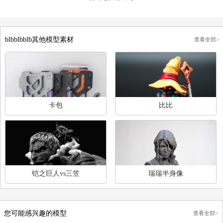
用户评论
发表评论
暂时还没有评论
blbblbblb其他模型素材
查
卡包
比比