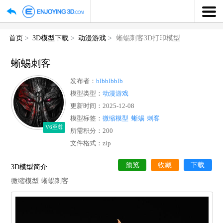
首页
3D模型下载
动漫游戏
蜥蜴刺客3D打印模型
蜥蜴刺客
发布者：
blbblbblb
模型类型：
动漫游戏
更新时间：2025-12-08
模型标签：
微缩模型
蜥蜴
刺客
V6至尊
所需积分：200
文件格式：zip
预览
收藏
下
3D模型简介
微缩模型 蜥蜴刺客