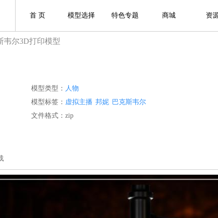
首 页
模型选择
特色专题
商城
资
斯韦尔3D打印模型
模型类型：
人物
模型标签：
虚拟主播
邦妮
巴克斯韦尔
文件格式：zip
载