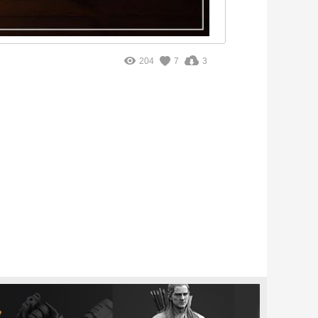
204
7
3
。