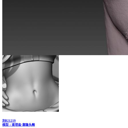
刘821219
模型：查理兹·塞隆头雕