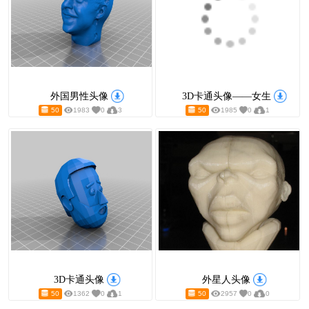
猪鼻子男孩头像
我的虚拟化身
50
3270
0
2
50
3311