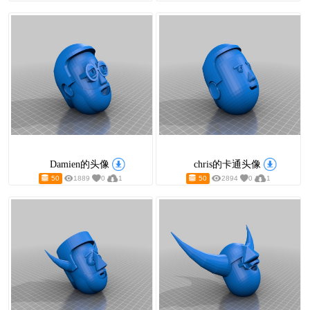
tori妈妈的头像
猎人头像
50
3634
0
2
50
2725
Damien的头像
chris的卡通
50
1889
0
1
50
2894