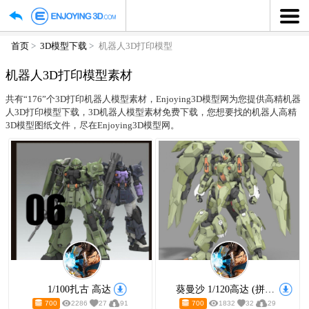
首页
3D模型下载
机器人3D打印模型
机器人3D打印模型素材
共有“176”个3D打印机器人模型素材，Enjoying3D模型网
人3D打印模型下载，3D机器人模型素材免费下载，您想要找
3D模型图纸文件，尽在Enjoying3D模型网。