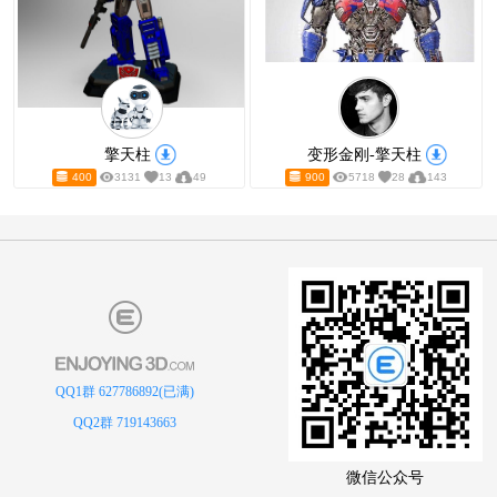
擎天柱 变形金刚
变形金刚 
800
1772
11
24
600
2511
QQ1群 627786892(已满)
QQ2群 719143663
微信公众号