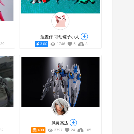
瓶盖仔 可动罐子小人
239
3.00
1746
5
8
风灵高达
82
400
3797
24
105