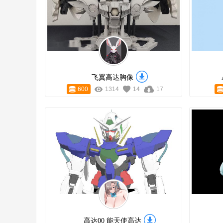
飞翼高达胸像
600
1314
14
17
高达00 能天使高达