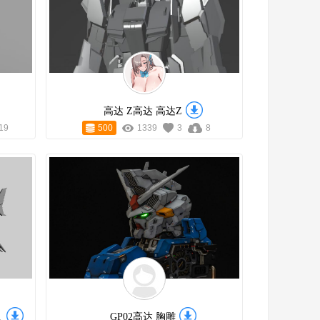
高达 Z高达 高达Z
19
500
1339
3
8
罗佩
GP02高达 胸雕