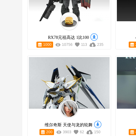
RX78元祖高达 1比100
1000
10756
113
235
维尔奇斯 天使与龙的轮舞
200
3903
62
150