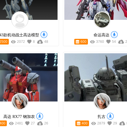
43款机动战士高达模型
命运高达
2500
2072
8
48
600
3760
54
高达 RX77 钢加农
扎古
400
2481
27
26
400
2879
29