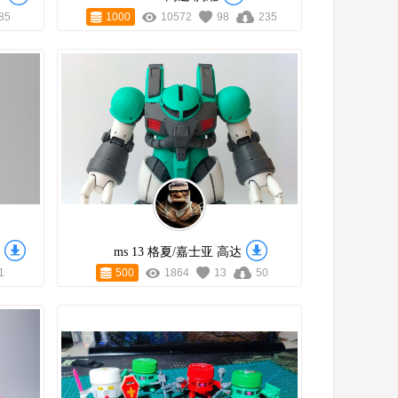
85
1000
10572
98
235
ms 13 格夏/嘉士亚 高达
1
500
1864
13
50