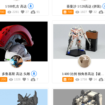
1/100扎古 高达
葵曼沙 1/120高达 (拼装)
700
2281
27
91
700
1827
32
多鲁基斯 高达 头雕
1/400 比例 独角兽高达【破坏模式】
200
1326
5
7
350
1758
14