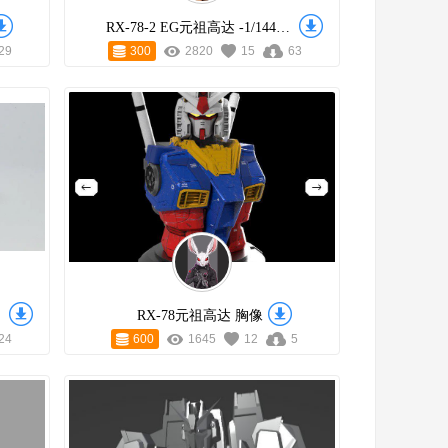
RX-78-2 EG元祖高达 -1/144(拼装)
29
300
2820
15
63
RX-78元祖高达 胸像
24
600
1645
12
5