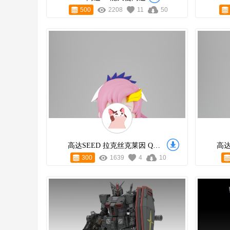
500
2208
11
50
高达SEED 拉克丝克莱因 Q版人偶
300
1639
4
10