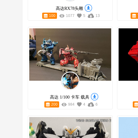
高达RX78头雕
100
1077
5
13
高达 1/100 卡车 载具
200
984
4
6