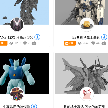
AMS-123X 月高达 1/60
Ez-8 机动战士高达
800
1202
7
3
800
2649
44
牛高达用伪装气球
机动战士高达 闪光的哈萨维 佩涅