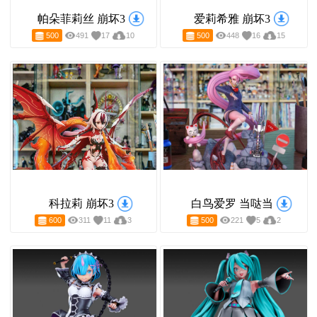
帕朵菲莉丝 崩坏3
爱莉希雅 崩坏3
500
491
17
10
500
448
16
15
科拉莉 崩坏3
白鸟爱罗 当哒当
600
311
11
3
500
221
5
2