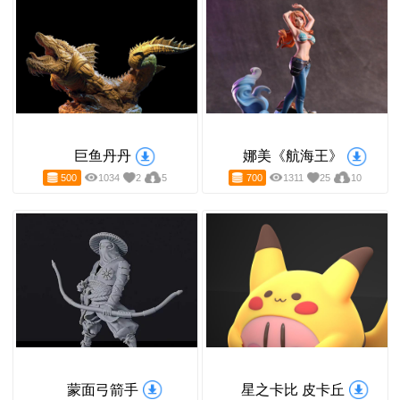
四代目雷影
牧牛少女
800
1910
9
13
500
1224
36
7
巨鱼丹丹
娜美《航海王》
500
1034
2
5
700
1311
25
1