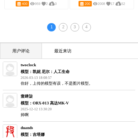
蒙面弓箭手
星之卡比 皮卡丘
400
959
2
0
200
2008
17
5
1
2
3
4
用户评论
最近来访
twoclock