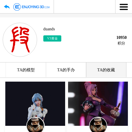
duands
1
V3黄金
TA的模型
TA的手办
TA的收藏