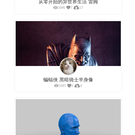
从零开始的异世界生活 雷姆
2095
7
17
蝙蝠侠 黑暗骑士半身像