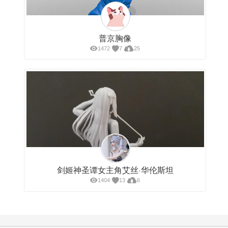
1587
2
4
普京胸像
1472
7
25