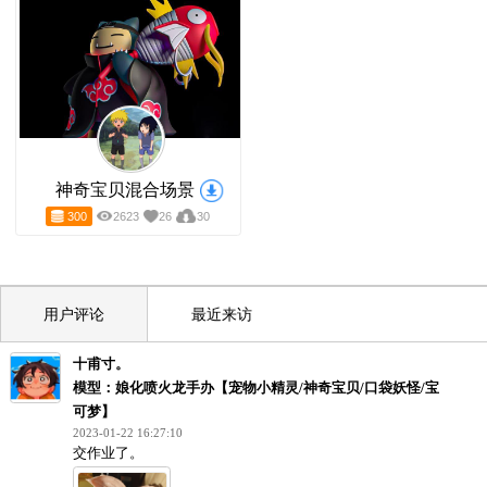
【蝙佛侠】蝙蝠侠+弥勒佛=另类财神爷
宝可梦 飞天螳螂
298
1350
3
4
500
2386
21
3
神奇宝贝混合场景
300
2623
26
30