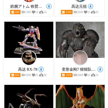
鉄腕アトム 铁臂阿童木
高达元祖
400
1360
12
14
2000
2508
11
5
高达 RX-78
变形金刚7 猩猩队长猩猩状态雕像 已分件
800
1836
21
32
2000
1868
11
1