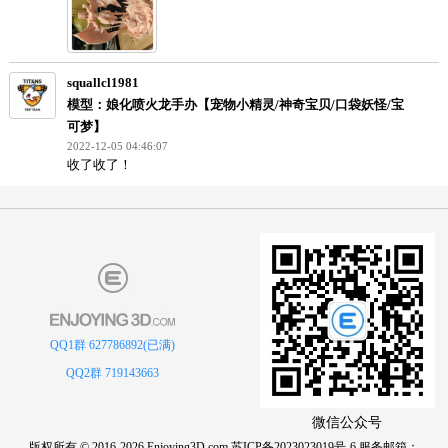
用户评论
最近来访
十甫寸。
模型：娘化喷火龙手办【宠物小精灵/神奇宝贝/口袋妖怪/
可梦】
2023-01-22 16:27:10
交作业了。
squallcl1981
模型：娘化喷火龙手办【宠物小精灵/神奇宝贝/口袋妖怪/
可梦】
QQ1群 627786892(已满)
2022-12-05 04:46:07
QQ2群 719143663
收了收了！
微信公众号
版权所有 © 2016-2026 Enjoying3D.com
苏ICP备2023023019号-6
服务邮箱：