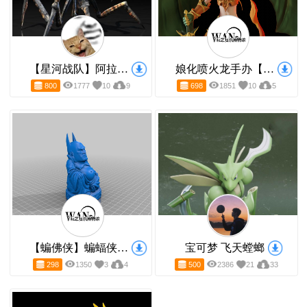
【星河战队】阿拉奇虫族
娘化喷火龙手办【宠物小精灵/神奇宝贝/口袋妖怪/宝可梦】
800
1777
10
9
698
1851
10
5