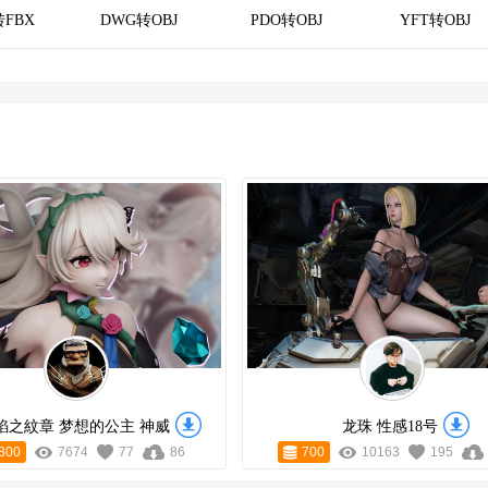
转FBX
DWG转OBJ
PDO转OBJ
YFT转OBJ
焰之紋章 梦想的公主 神威
龙珠 性感18号
800
7674
77
86
700
10163
195