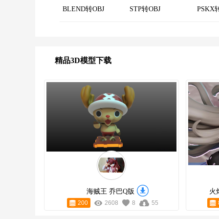
BLEND转OBJ
STP转OBJ
PSKX
精品3D模型下载
海贼王 乔巴Q版
火
200
2608
8
55