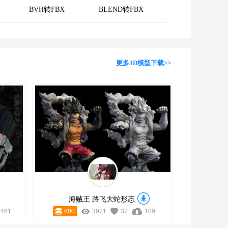
BVH转FBX
BLEND转FBX
更多3D模型下载>>
海贼王 路飞大蛇形态
461
600
3971
37
109