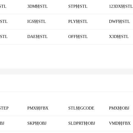
STL
3DM转STL
STP转STL
123DX转STL
STL
IGS转STL
PLY转STL
DWF转STL
STL
DAE转STL
OFF转STL
X3D转STL
STEP
PMX转FBX
STL转GCODE
PMX转OBJ
BJ
SKP转OBJ
SLDPRT转OBJ
VMD转FBX