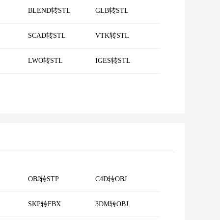
BLEND转STL
GLB转STL
SCAD转STL
VTK转STL
LWO转STL
IGES转STL
OBJ转STP
C4D转OBJ
SKP转FBX
3DM转OBJ