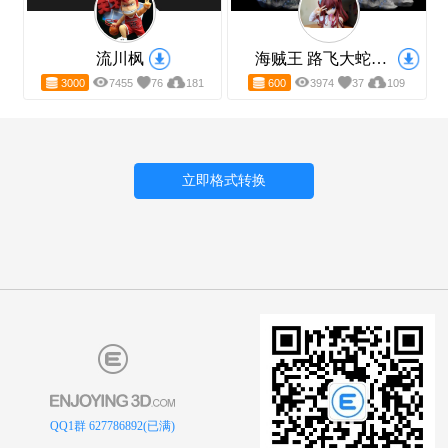
葬送的芙莉莲 菲伦
万里阳光号
800
6979
73
75
700
6432
93
14
流川枫
海贼王 路飞大蛇形态
3000
7455
76
181
600
3974
37
10
QQ1群 627786892(已满)