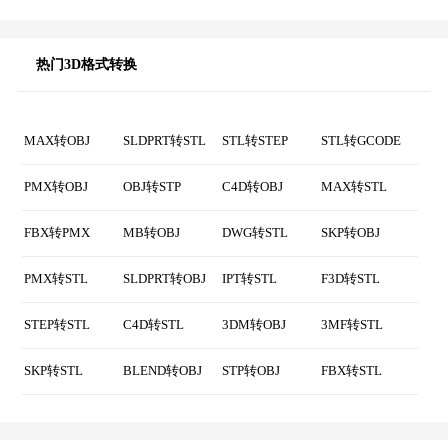
SKP转FBX
PSKX转FBX
BVH转FBX
BLEND转FBX
GLB转FBX
MDL转FBX
PMD转FBX
3DS转FBX
OBJ转FBX
STL转FBX
GLTF转FBX
DAE转FBX
SMD转FBX
热门3D格式转换
MAX转OBJ
SLDPRT转STL
STL转STEP
STL转GCODE
PMX转OBJ
OBJ转STP
C4D转OBJ
MAX转STL