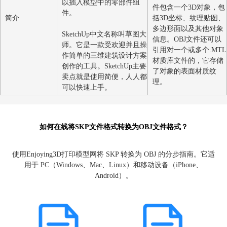
文件包括线框、阴影、边缘
开，适合用于3
效果和纹理，还可以存储可
型之间的互导。O
以插入模型中的零部件组
件包含一个3D
件。
简介
括3D坐标、纹
多边形面以及其
SketchUp中文名称叫草图大
信息。OBJ文件
师。它是一款受欢迎并且操
引用对一个或多个
作简单的三维建筑设计方案
材质库文件的，
创作的工具。SketchUp主要
了对象的表面材
卖点就是使用简便，人人都
理。
可以快速上手。
如何在线将SKP文件格式转换为OBJ文件格式？
使用Enjoying3D打印模型网将 SKP 转换为 OBJ 的分步指南
用于 PC（Windows、Mac、Linux）和移动设备（iPhone、
Android）。