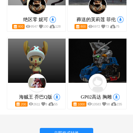
STP转STL
123DX转STL
BVH转FBX
BLEND转STL
精品3D模型下载
更多3D模型下载>
绝区零 妮可
葬送的芙莉莲 菲伦
800
9547
100
128
800
6972
73
75