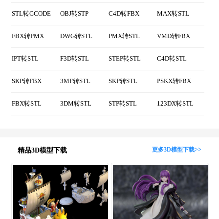
LWO转OBJ
B3D转OBJ
DAE转OBJ
Z3D转OBJ
热门3D格式转换
MAX转FBX
SLDPRT转STL
STL转STEP
PMX转FBX
STL转GCODE
OBJ转STP
C4D转FBX
MAX转STL
FBX转PMX
DWG转STL
PMX转STL
VMD转FBX
IPT转STL
F3D转STL
STEP转STL
C4D转STL
SKP转FBX
3MF转STL
SKP转STL
PSKX转FBX