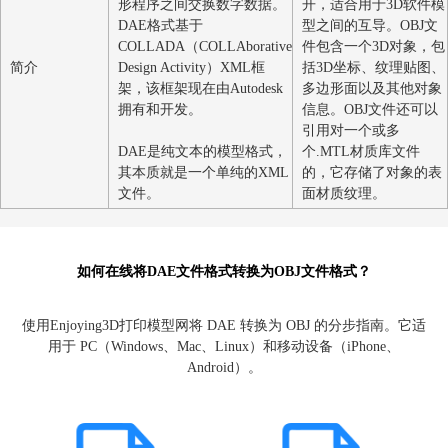
件，它可以包含图像、纹理
模型文件，可以
或3D模型，通常用于多个图
3D图形软件导
形程序之间交换数字数据。
开，适合用于3
DAE格式基于
型之间的互导。O
COLLADA（COLLAborative
件包含一个3D
简介
Design Activity）XML框
括3D坐标、纹
架，该框架现在由Autodesk
多边形面以及其
拥有和开发。
信息。OBJ文件
引用对一个或多
DAE是纯文本的模型格式，
个.MTL材质库
其本质就是一个单纯的XML
的，它存储了对
文件。
面材质纹理。
如何在线将DAE文件格式转换为OBJ文件格式？
使用Enjoying3D打印模型网将 DAE 转换为 OBJ 的分步指南
用于 PC（Windows、Mac、Linux）和移动设备（iPhone、