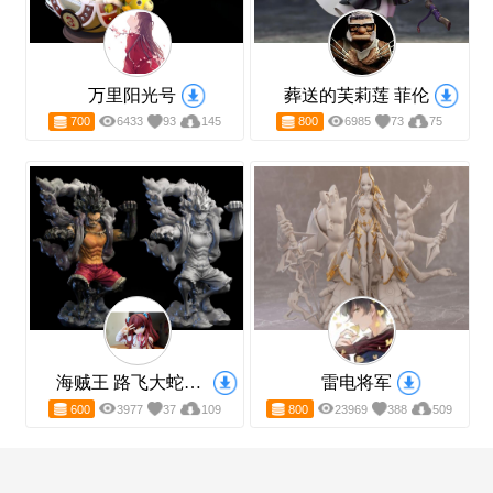
FBX转STL
3DM转STL
STP转STL
123DX转STL
精品3D模型下载
更多3D模型下载>
万里阳光号
葬送的芙莉莲 菲伦
700
6433
93
145
800
6985
73
75