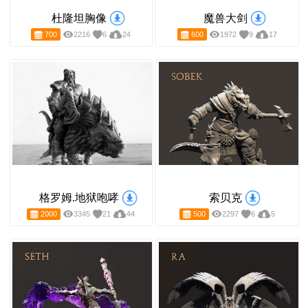
杜隆坦胸像
魔兽大剑
700
2216
6
24
600
1972
9
17
格罗姆.地狱咆哮
索贝克
2000
3345
21
44
500
2297
6
5