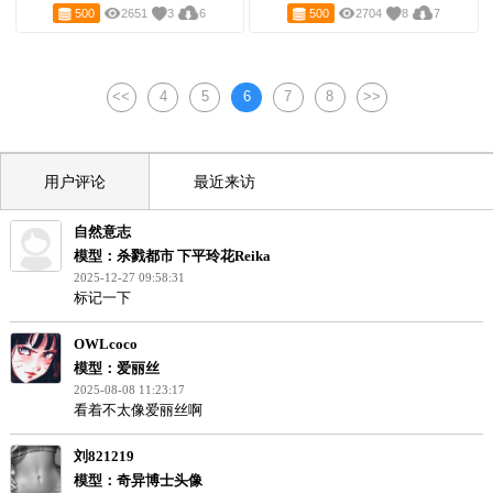
哈托尔
古埃及木乃伊战士
500
2651
3
6
500
2704
8
7
<<
4
5
6
7
8
>>
用户评论
最近来访
自然意志