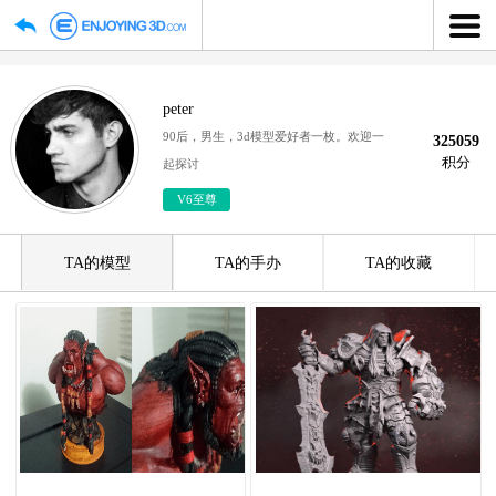
peter
90后，男生，3d模型爱好者一枚。欢迎一
3
起探讨
V6至尊
TA的模型
TA的手办
TA的收藏